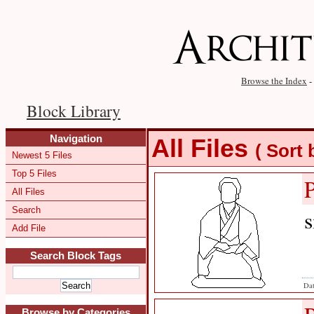
Browse the Index
-
Block Library
Navigation
All Files
( Sort
Newest 5 Files
Top 5 Files
All Files
Search
s
Add File
Search Block Tags
Dat
Browse by Categories