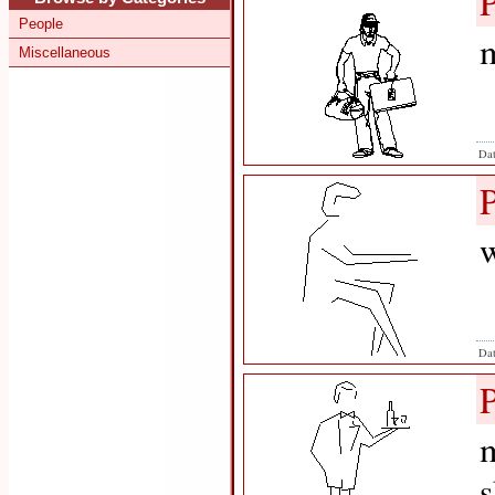
People
m
Miscellaneous
Dat
w
Dat
m
s