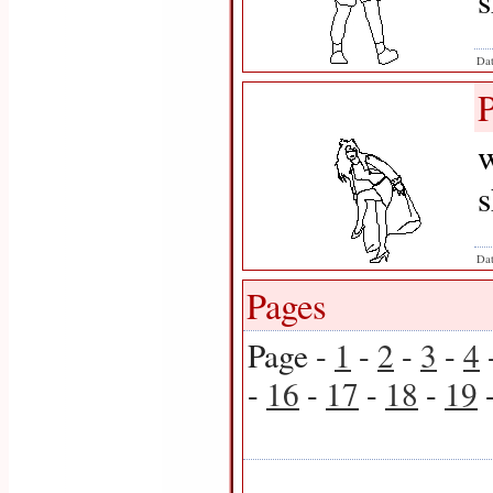
s
Dat
w
Dat
Pages
Page -
1
-
2
-
3
-
4
-
16
-
17
-
18
-
19