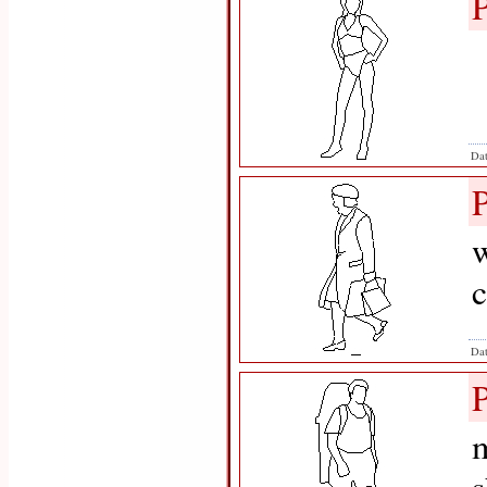
Dat
w
c
Dat
m