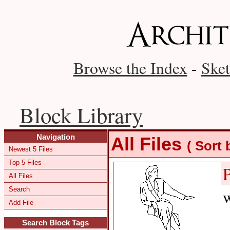
Browse the Index
-
Sket
Block Library
Navigation
All Files
( Sort
Newest 5 Files
Top 5 Files
All Files
Search
w
Add File
Search Block Tags