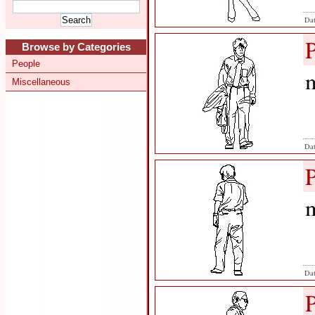
Dat
Browse by Categories
People
m
Miscellaneous
Dat
m
Dat