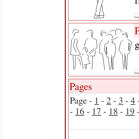
f
Dat
g
Dat
Pages
Page -
1
-
2
-
3
-
4
-
16
-
17
-
18
-
19