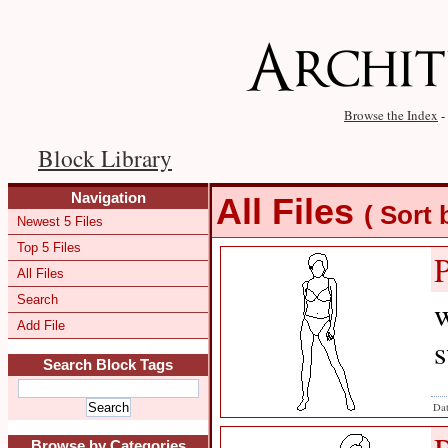
Browse the Index
-
Block Library
Navigation
All Files
( Sort
Newest 5 Files
Top 5 Files
All Files
Search
w
Add File
Search Block Tags
Dat
Browse by Categories