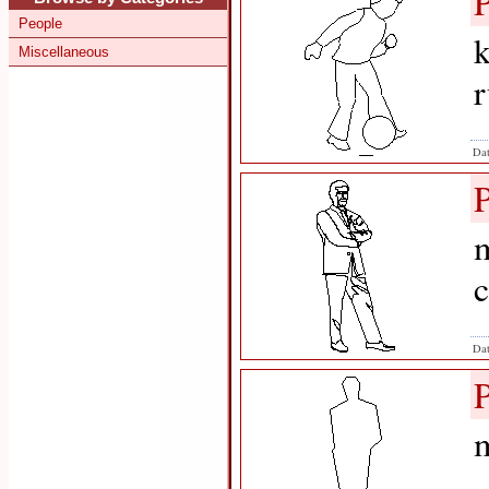
People
k
Miscellaneous
r
Dat
m
c
Dat
m