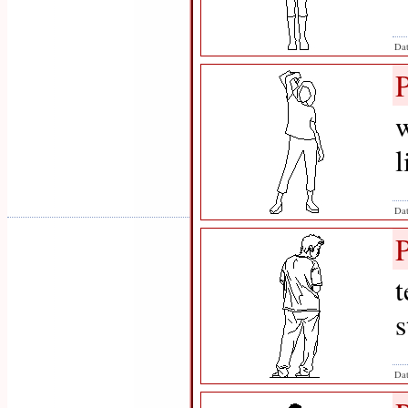
Dat
w
l
Dat
t
s
Dat