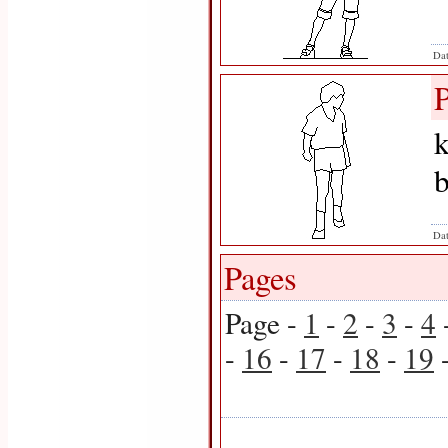
Dat
k
Dat
Pages
Page -
1
-
2
-
3
-
4
-
16
-
17
-
18
-
19