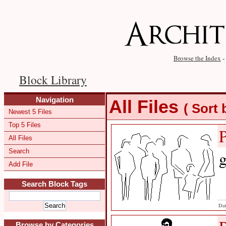
Browse the Index
-
Block Library
Navigation
All Files
( Sort
Newest 5 Files
Top 5 Files
All Files
Search
g
Add File
Search Block Tags
Dat
Browse by Categories