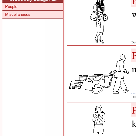
People
w
Miscellaneous
Dat
m
Dat
k