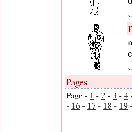
Dat
m
e
Dat
Pages
Page -
1
-
2
-
3
-
4
-
16
-
17
-
18
-
19