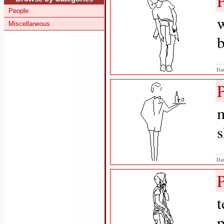
People
w
Miscellaneous
b
Dat
m
s
Dat
t