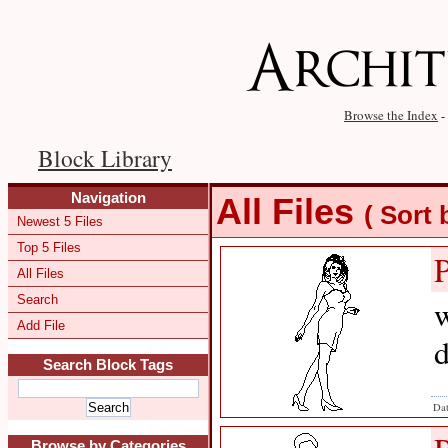
Browse the Index
-
Block Library
Navigation
All Files
( Sort
Newest 5 Files
Top 5 Files
All Files
Search
w
Add File
d
Search Block Tags
Dat
Browse by Categories