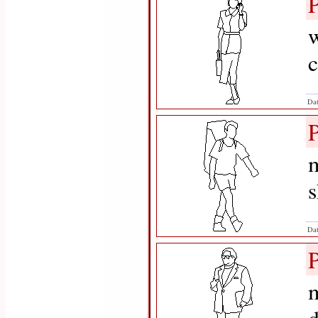
w
c
Dat
m
s
Dat
m