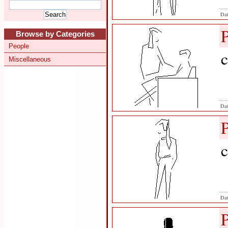
Dat
Browse by Categories
People
c
Miscellaneous
Dat
c
Dat