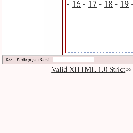
-
16
-
17
-
18
-
19
RSS
:: Public page :: Search:
Valid XHTML 1.0 Strict
∞