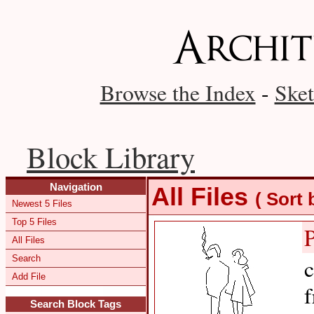
Browse the Index
-
Sket
Block Library
Navigation
All Files
( Sort
Newest 5 Files
Top 5 Files
All Files
Search
c
Add File
f
Search Block Tags