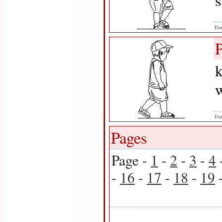
s
Dat
k
w
Dat
Pages
Page -
1
-
2
-
3
-
4
-
16
-
17
-
18
-
19