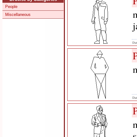
People
m
Miscellaneous
j
Dat
m
Dat
m
s