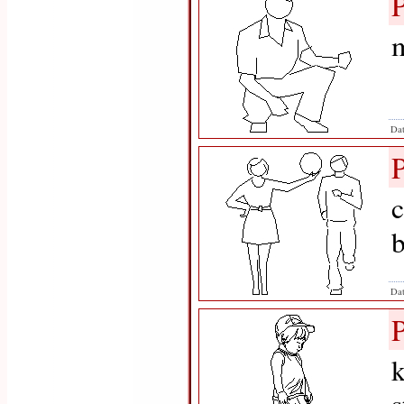
m
Dat
c
b
Dat
k