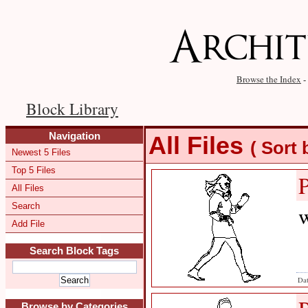
Browse the Index
-
Block Library
Navigation
All Files
( Sort
Newest 5 Files
Top 5 Files
All Files
Search
w
Add File
Search Block Tags
Dat
Browse by Categories